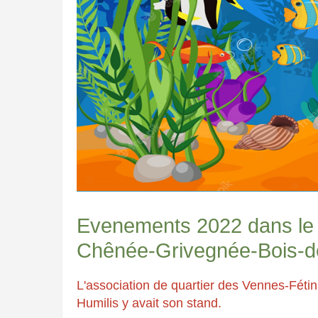
Evenements 2022 dans le q
Chênée-Grivegnée-Bois-d
L'association de quartier des Vennes-Féti
Humilis y avait son stand.